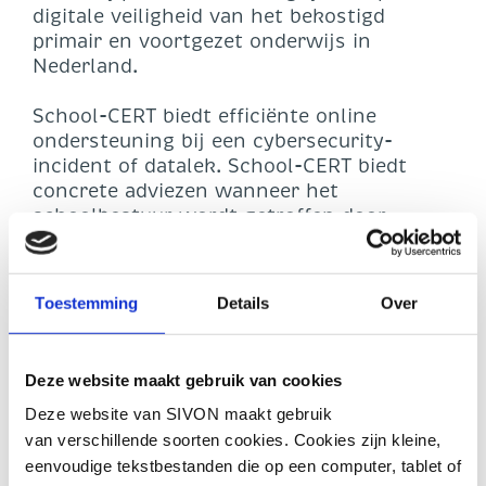
digitale veiligheid van het bekostigd
primair en voortgezet onderwijs in
Nederland.
School-CERT biedt efficiënte online
ondersteuning bij een cybersecurity-
incident of datalek. School-CERT biedt
concrete adviezen wanneer het
schoolbestuur wordt getroffen door
ransomware, een phishingaanval, datalek
of een andere cybercrisis. Als deelnemer
ontvang je de School-CERT-alerts over
Toestemming
Details
Over
kwetsbaarheden die relevant zijn voor het
onderwijs. School-CERT publiceert
daarnaast handreikingen, maandelijkse
Deze website maakt gebruik van cookies
nieuwsoverzichten en kwartaalanalyses
over cybersecurity thema’s.
Deze website van SIVON maakt gebruik
van verschillende soorten cookies. Cookies zijn kleine,
De kwartiermaker van School-CERT,
eenvoudige tekstbestanden die op een computer, tablet of