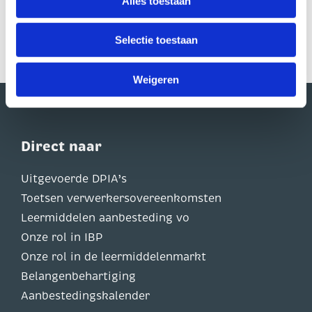
Alles toestaan
Lees hier meer
U heeft te allen tijde het recht om uw toestemming in te
trekken. Dit kunt u doen via de zwevende zwarte knop,
Selectie toestaan
linksonder op onze website.
Weigeren
Direct naar
Uitgevoerde DPIA’s
Toetsen verwerkersovereenkomsten
Leermiddelen aanbesteding vo
Onze rol in IBP
Onze rol in de leermiddelenmarkt
Belangenbehartiging
Aanbestedingskalender