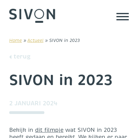
Skip
to
content
Home
»
Actueel
»
SIVON in 2023
terug
SIVON in 2023
2 JANUARI 2024
Bekijk in
dit filmpje
wat SIVON in 2023
heeft gedaan en bereikt. We kijken er naar