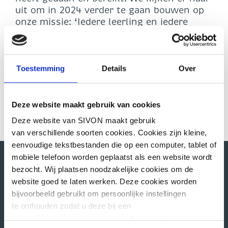
uit om in 2024 verder te gaan bouwen op
onze missie: ‘Iedere leerling en iedere
leraar heeft recht op het krijgen en geven
van veilig en toekomstbestendig digitaal
onderwijs; het tijdig ontvangen van de
juiste leermiddelen hoort daar uiteraard
Toestemming
Details
Over
bij’.​
Deze website maakt gebruik van cookies
Deze website van SIVON maakt gebruik
van verschillende soorten cookies. Cookies zijn kleine,
eenvoudige tekstbestanden die op een computer, tablet of
mobiele telefoon worden geplaatst als een website wordt
bezocht. Wij plaatsen noodzakelijke cookies om de
website goed te laten werken. Deze cookies worden
Direct naar
bijvoorbeeld gebruikt om persoonlijke instellingen
te onthouden zodat u deze bij een
Uitgevoerde DPIA’s
volgend bezoek niet opnieuw hoeft in te stellen. Voor
Toetsen verwerkersovereenkomsten