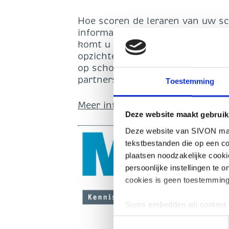
Hoe scoren de leraren van uw sc
informatieveiligheid? Met de ni
komt u te weten hoe uw school p
opzichte van andere scholen. MYR
op scholen én die van de sector 
partners Kennisnet, de PO- en V
Toestemming
Meer informatie vindt u op kenni
Deze website maakt gebruik
Deze website van SIVON maak
tekstbestanden die op een co
plaatsen noodzakelijke cook
persoonlijke instellingen te 
cookies is geen toestemming
Soms embedden wij content v
plaatsen, bijvoorbeeld om ad
Toestemmingsselectie
geplaatst als u hier toestem