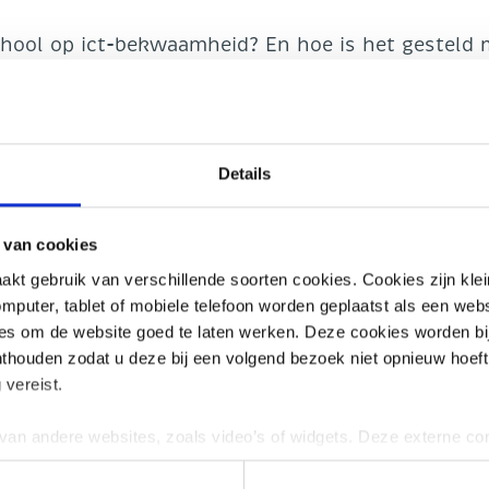
hool op ict-bekwaamheid? En hoe is het gesteld 
euwe monitor digitalisering funderend onderwijs 
resteert op het gebied van ict en technologie – ó
A geeft volledig inzicht in de stand van digitalis
als geheel. De monitor is ontwikkeld door onze
O-raad.
Details
snet.nl
 van cookies
t gebruik van verschillende soorten cookies. Cookies zijn kle
mputer, tablet of mobiele telefoon worden geplaatst als een webs
ies om de website goed te laten werken. Deze cookies worden bi
onthouden zodat u deze bij een volgend bezoek niet opnieuw hoeft 
 vereist.
an andere websites, zoals video’s of widgets. Deze externe co
vertenties aan te passen of gebruikersgedrag bij te houden. Dez
ming voor geeft of interactie heeft met de embedded content. In