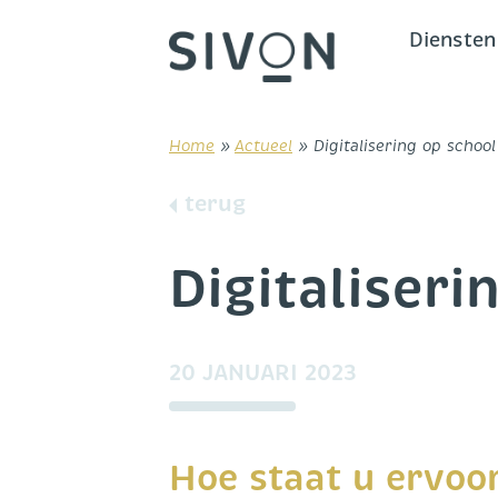
Skip
to
Diensten
content
Home
»
Actueel
»
Digitalisering op school
terug
Digitaliseri
20 JANUARI 2023
Hoe staat u ervoo