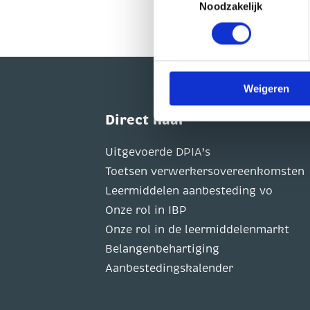
Noodzakelijk
worden gedeeld met 1 partij.
persoonsgegevens verwerk
U heeft te allen tijde het re
op onze website.
Weigeren
Direct naar
Uitgevoerde DPIA’s
Toetsen verwerkersovereenkomsten
Leermiddelen aanbesteding vo
Onze rol in IBP
Onze rol in de leermiddelenmarkt
Belangenbehartiging
Aanbestedingskalender