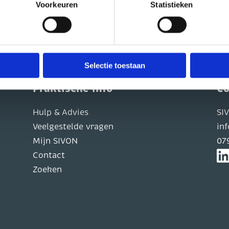
Voorkeuren
Statistieken
 Lees de privacyverklaring van de betreffende website in kwestie
en.
cht om uw toestemming in te trekken. Dit kunt u doen via de zwe
Selectie toestaan
Praktische info
Co
Hulp & Advies
SI
Veelgestelde vragen
in
Mijn SIVON
07
Contact
Zoeken