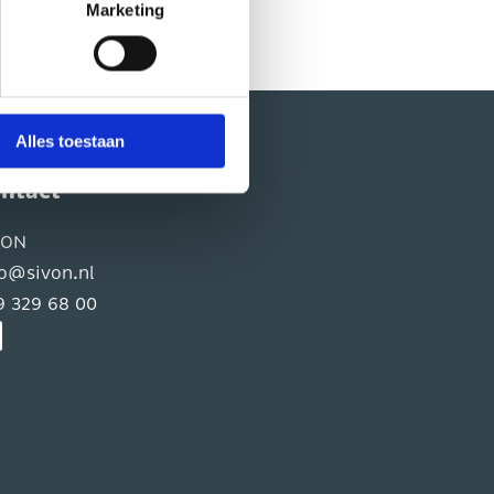
Marketing
 om te zien hoe zij uw
vende zwarte knop, linksonder
Alles toestaan
ntact
VON
fo@sivon.nl
9 329 68 00