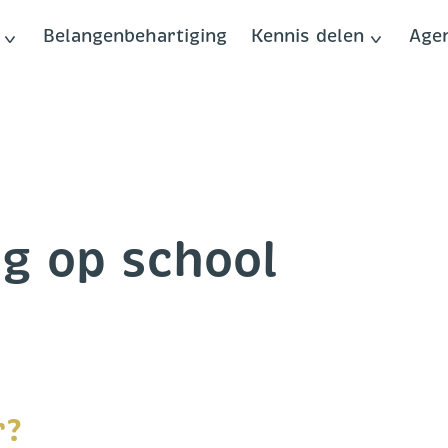
Belangenbehartiging
Kennis delen
Age
ng op school
r?