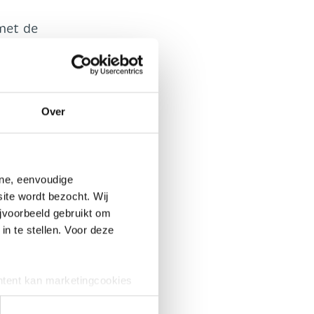
met de
MYRA
ók ten
ering
Over
ine, eenvoudige
ite wordt bezocht. Wij
jvoorbeeld gebruikt om
in te stellen. Voor deze
ntent kan marketingcookies
e cookies worden alleen
 dat geval kunnen uw gegevens